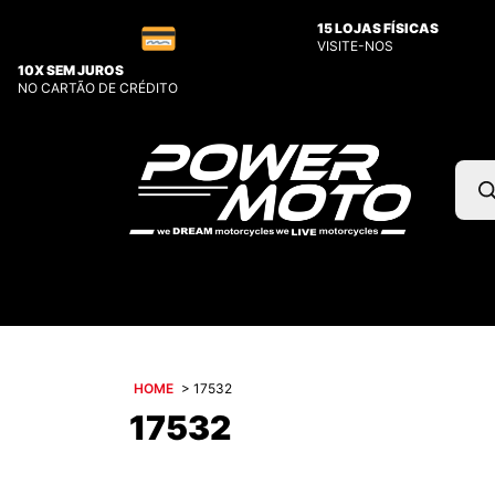
15 LOJAS FÍSICAS
VISITE-NOS
10X SEM JUROS
NO CARTÃO DE CRÉDITO
Pesq
prod
HOME
>
17532
17532