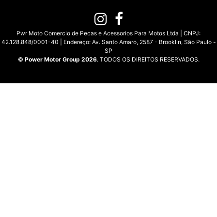
Pwr Moto Comercio de Pecas e Acessorios Para Motos Ltda | CNPJ:
42.128.848/0001-40 | Endereço: Av. Santo Amaro, 2587 - Brooklin, São Paulo -
SP
© Power Motor Group 2026
. TODOS OS DIREITOS RESERVADOS.