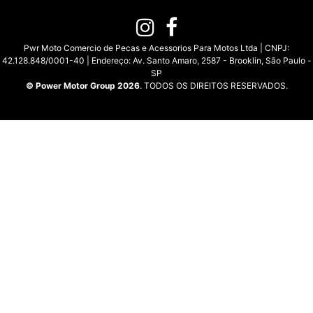
Pwr Moto Comercio de Pecas e Acessorios Para Motos Ltda | CNPJ:
42.128.848/0001-40 | Endereço: Av. Santo Amaro, 2587 - Brooklin, São Paulo -
SP
© Power Motor Group 2026
. TODOS OS DIREITOS RESERVADOS.