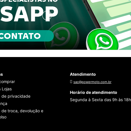
as
Atendimento
comprar
sac@powermoto.com.br
 Lojas
Horário de atendimento
a de privacidade
Segunda à Sexta das 9h às 18h
ança
a de troca, devolução e
lso