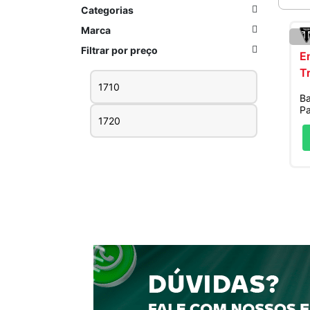
Categorias
Marca
Filtrar por preço
Preço
Preço
Ba
mínimo
máximo
Pa
(