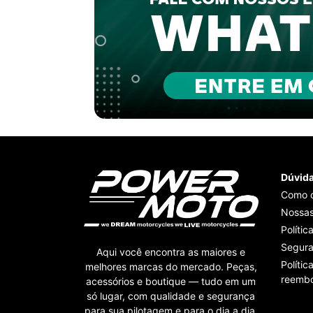
Dúvid
Como 
Nossas
Polític
Segur
Aqui você encontra as maiores e
Polític
melhores marcas do mercado. Peças,
reembo
acessórios e boutique — tudo em um
só lugar, com qualidade e segurança
para sua pilotagem e para o dia a dia.