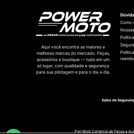
Dúvid
Como 
Nossas
Polític
Segur
Aqui você encontra as maiores e
Polític
melhores marcas do mercado. Peças,
reembo
acessórios e boutique — tudo em um
só lugar, com qualidade e segurança
para sua pilotagem e para o dia a dia.
Selos de Seguran
Pwr Moto Comercio de Pecas e Aces