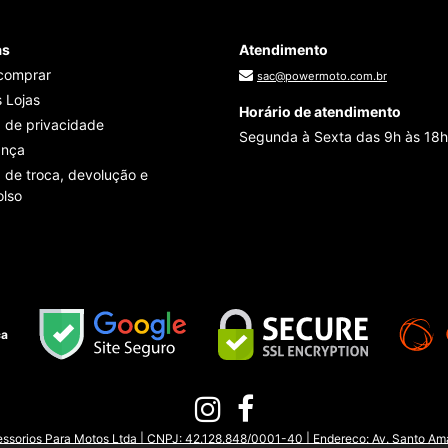
as
Atendimento
comprar
sac@powermoto.com.br
 Lojas
Horário de atendimento
a de privacidade
Segunda à Sexta das 9h às 18h
ança
a de troca, devolução e
lso
ça
sorios Para Motos Ltda | CNPJ: 42.128.848/0001-40 | Endereço: Av. Santo Amar