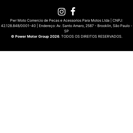
Pwr Moto Comercio de Pecas e Acessorios Para Motos Ltda | CNPJ:
42.128.848/0001-40 | Endereço: Av. Santo Amaro, 2587 - Brooklin, São Paulo -
SP
© Power Motor Group 2026
. TODOS OS DIREITOS RESERVADOS.