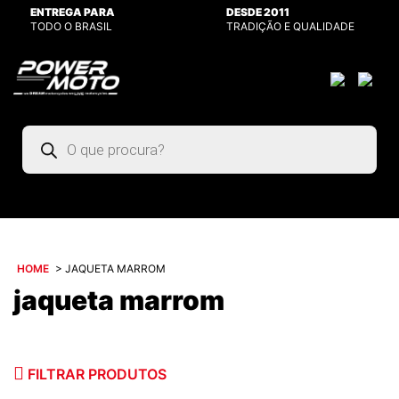
ENTREGA PARA
DESDE 2011
TODO O BRASIL
TRADIÇÃO E QUALIDADE
Pesquisar
produtos
HOME
>
JAQUETA MARROM
jaqueta marrom
FILTRAR PRODUTOS