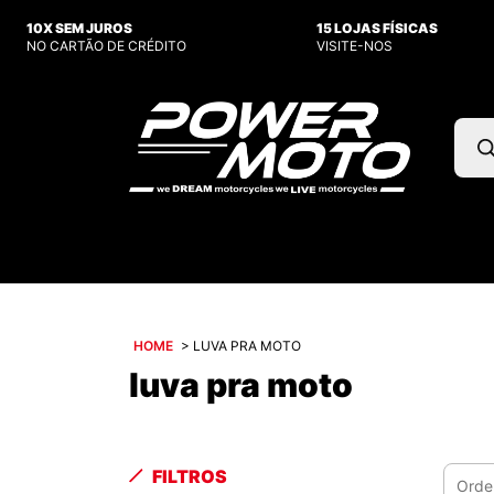
10X SEM JUROS
15 LOJAS FÍSICAS
NO CARTÃO DE CRÉDITO
VISITE-NOS
Pesq
prod
HOME
>
LUVA PRA MOTO
luva pra moto
FILTROS