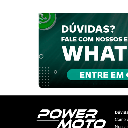
Dúvid
Como 
Nossas