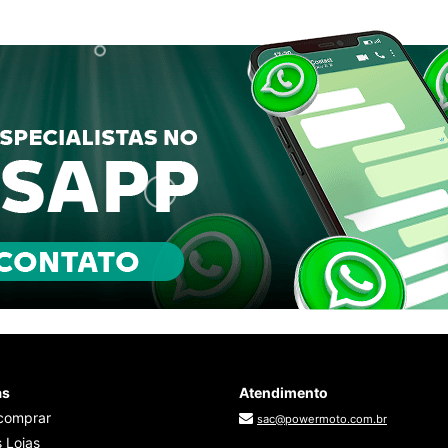
as
Atendimento
comprar
sac@powermoto.com.br
 Lojas