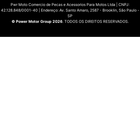
Pwr Moto Comercio de Pecas e Acessorios Para Motos Ltda | CNPJ:
42.128.848/0001-40 | Endereço: Av. Santo Amaro, 2587 - Brooklin, São Paulo -
SP
© Power Motor Group 2026
. TODOS OS DIREITOS RESERVADOS.