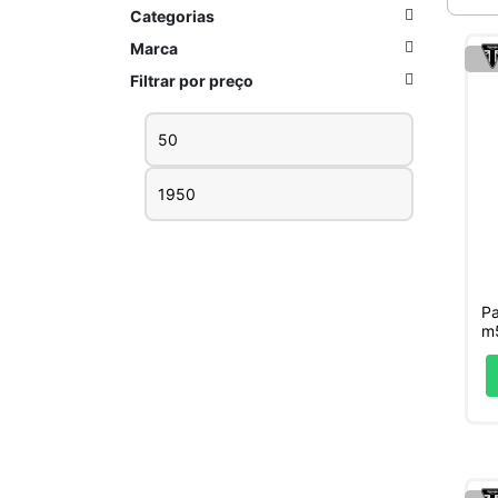
Categorias
Marca
Filtrar por preço
Preço
Preço
mínimo
máximo
Pa
m