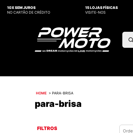
10X SEM JUROS
15 LOJAS FÍSICAS
NO CARTÃO DE CRÉDITO
VISITE-NOS
Pesq
prod
HOME
>
PARA-BRISA
para-brisa
FILTROS