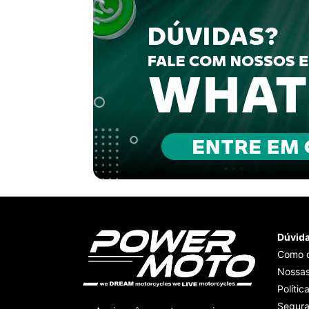
Dúvid
Como 
Nossas
Polític
Segur