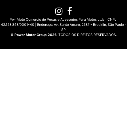
Pwr Moto Comercio de Pecas e Acessorios Para Motos Ltda | CNPJ:
42.128.848/0001-40 | Endereço: Av. Santo Amaro, 2587 - Brooklin, São Paulo -
SP
© Power Motor Group 2026
. TODOS OS DIREITOS RESERVADOS.