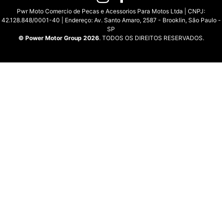
Pwr Moto Comercio de Pecas e Acessorios Para Motos Ltda | CNPJ:
42.128.848/0001-40 | Endereço: Av. Santo Amaro, 2587 - Brooklin, São Paulo -
SP
© Power Motor Group 2026
. TODOS OS DIREITOS RESERVADOS.