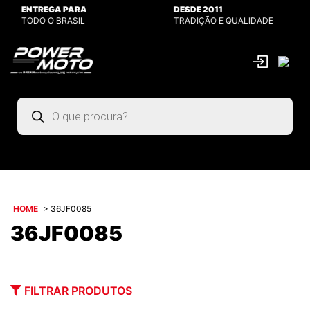
ENTREGA PARA
DESDE 2011
TODO O BRASIL
TRADIÇÃO E QUALIDADE
Pesquisar
produtos
HOME
>
36JF0085
36JF0085
FILTRAR PRODUTOS