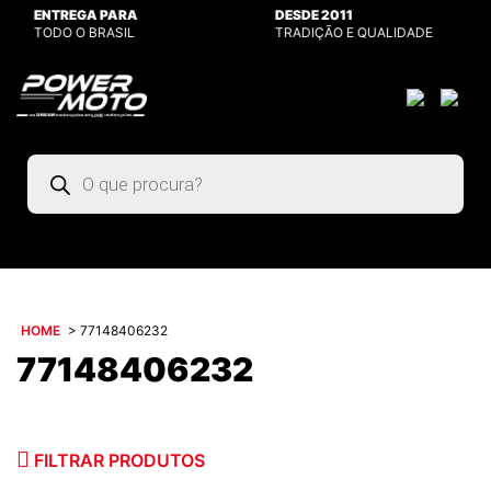
ENTREGA PARA
DESDE 2011
TODO O BRASIL
TRADIÇÃO E QUALIDADE
Pesquisar
produtos
HOME
>
77148406232
77148406232
FILTRAR PRODUTOS