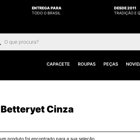
ENTREGA PARA
DESDE 2011
TODO O BRASIL
TRADIÇÃO E 
uisar
utos
CAPACETE
ROUPAS
PEÇAS
NOVID
Betteryet Cinza
m produto foi encontrado para a sua seleção.