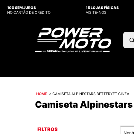
10X SEM JUROS
15 LOJAS FÍSICAS
NO CARTÃO DE CRÉDITO
VISITE-NOS
Pesq
prod
HOME
>
CAMISETA ALPINESTARS BETTERYET CINZA
Camiseta Alpinestars 
FILTROS
Nenhu