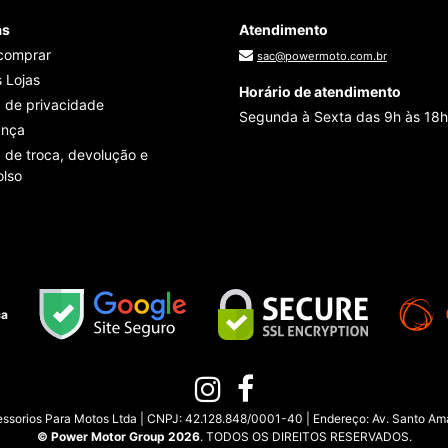
as
Atendimento
comprar
sac@powermoto.com.br
 Lojas
Horário de atendimento
a de privacidade
Segunda à Sexta das 9h às 18h
ança
a de troca, devolução e
lso
ça
sorios Para Motos Ltda | CNPJ: 42.128.848/0001-40 | Endereço: Av. Santo Amar
© Power Motor Group 2026
. TODOS OS DIREITOS RESERVADOS.