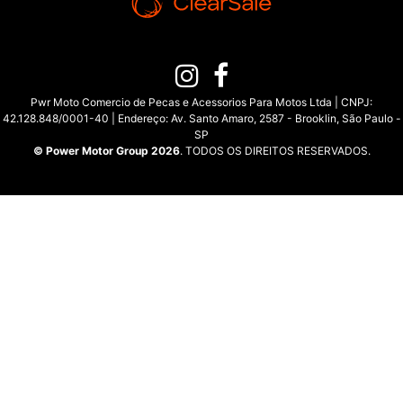
Pwr Moto Comercio de Pecas e Acessorios Para Motos Ltda | CNPJ:
42.128.848/0001-40 | Endereço: Av. Santo Amaro, 2587 - Brooklin, São Paulo -
SP
© Power Motor Group 2026
. TODOS OS DIREITOS RESERVADOS.