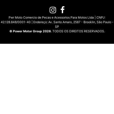
Pwr Moto Comercio de Pecas e Acessorios Para Motos Ltda | CNPJ:
42.128.848/0001-40 | Endereço: Av. Santo Amaro, 2587 - Brooklin, São Paulo -
SP
© Power Motor Group 2026
. TODOS OS DIREITOS RESERVADOS.