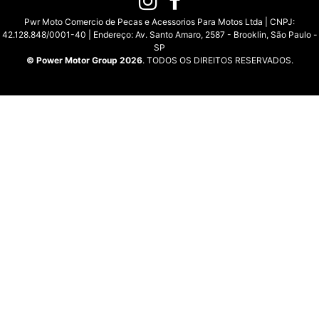
Pwr Moto Comercio de Pecas e Acessorios Para Motos Ltda | CNPJ:
42.128.848/0001-40 | Endereço: Av. Santo Amaro, 2587 - Brooklin, São Paulo -
SP
© Power Motor Group 2026
. TODOS OS DIREITOS RESERVADOS.