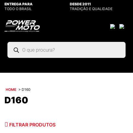
ENTREGA PARA
DESDE 2011
TODO O BRASIL
TRADIÇÃO E QUALIDADE
Pesquisar
produtos
HOME
>
D160
D160
FILTRAR PRODUTOS