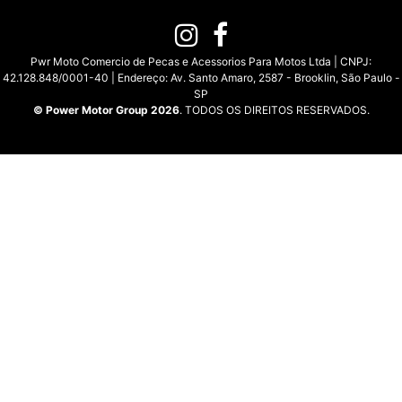
Pwr Moto Comercio de Pecas e Acessorios Para Motos Ltda | CNPJ:
42.128.848/0001-40 | Endereço: Av. Santo Amaro, 2587 - Brooklin, São Paulo -
SP
© Power Motor Group 2026
. TODOS OS DIREITOS RESERVADOS.