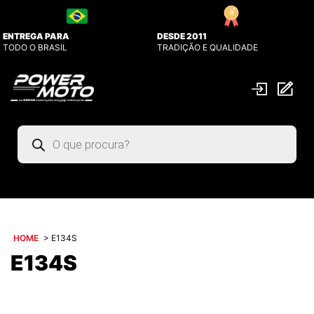
ENTREGA PARA
DESDE 2011
TODO O BRASIL
TRADIÇÃO E QUALIDADE
Pesquisar
produtos
HOME
>
E134S
E134S