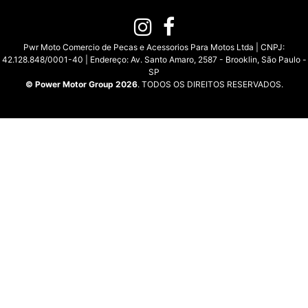
Pwr Moto Comercio de Pecas e Acessorios Para Motos Ltda | CNPJ:
42.128.848/0001-40 | Endereço: Av. Santo Amaro, 2587 - Brooklin, São Paulo -
SP
© Power Motor Group 2026
. TODOS OS DIREITOS RESERVADOS.