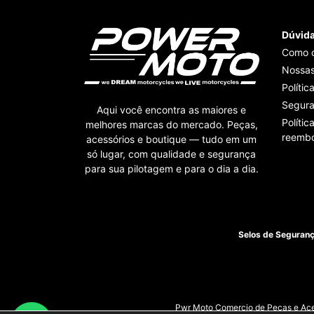
Dúvid
Como 
Nossas
Polític
Segur
Aqui você encontra as maiores e
Polític
melhores marcas do mercado. Peças,
reembo
acessórios e boutique — tudo em um
só lugar, com qualidade e segurança
para sua pilotagem e para o dia a dia.
Selos de Seguran
Pwr Moto Comercio de Pecas e Aces