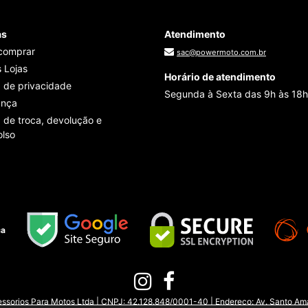
as
Atendimento
comprar
sac@powermoto.com.br
 Lojas
Horário de atendimento
a de privacidade
Segunda à Sexta das 9h às 18h
ança
a de troca, devolução e
lso
ça
sorios Para Motos Ltda | CNPJ: 42.128.848/0001-40 | Endereço: Av. Santo Amar