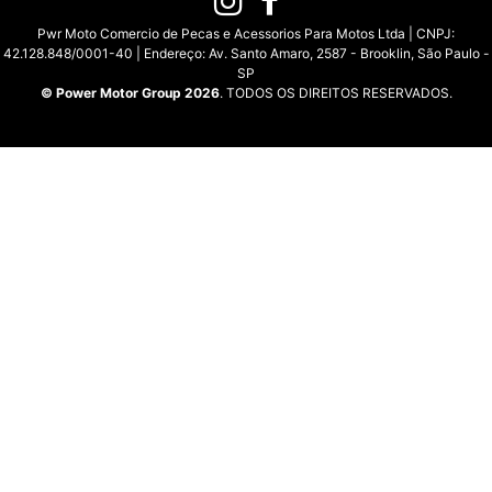
Pwr Moto Comercio de Pecas e Acessorios Para Motos Ltda | CNPJ:
42.128.848/0001-40 | Endereço: Av. Santo Amaro, 2587 - Brooklin, São Paulo -
SP
© Power Motor Group 2026
. TODOS OS DIREITOS RESERVADOS.