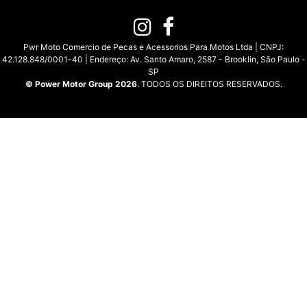
Pwr Moto Comercio de Pecas e Acessorios Para Motos Ltda | CNPJ:
42.128.848/0001-40 | Endereço: Av. Santo Amaro, 2587 - Brooklin, São Paulo -
SP
© Power Motor Group 2026
. TODOS OS DIREITOS RESERVADOS.