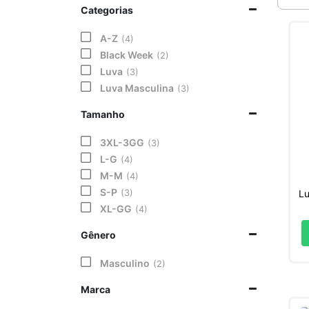
Categorias
A-Z
4
Black Week
2
Luva
3
Luva Masculina
3
Tamanho
3XL-3GG
3
L-G
4
M-M
4
S-P
Lu
3
XL-GG
4
Gênero
Masculino
2
Marca