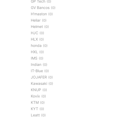
GP Tech
0
GV Bancos
0
H'maston
0
Heliar
0
Helmet
0
HJC
0
HLX
0
honda
0
HXL
0
IMS
0
Indian
0
IT-Blue
0
JOJAFER
0
Kawasaki
0
KNUP
0
Kovíx
0
KTM
0
KYT
0
Leatt
0