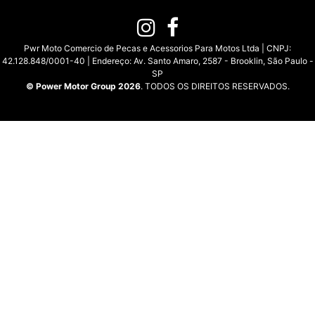
Pwr Moto Comercio de Pecas e Acessorios Para Motos Ltda | CNPJ:
42.128.848/0001-40 | Endereço: Av. Santo Amaro, 2587 - Brooklin, São Paulo -
SP
© Power Motor Group 2026
. TODOS OS DIREITOS RESERVADOS.