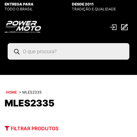
ENTREGA PARA
DESDE 2011
TODO O BRASIL
TRADIÇÃO E QUALIDADE
Pesquisar
produtos
HOME
>
MLES2335
MLES2335
FILTRAR PRODUTOS