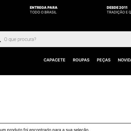
ENTREGA PARA
DESDE 2011
TODO O BRASIL
TRADIÇÃO E 
uisar
utos
CAPACETE
ROUPAS
PEÇAS
NOVID
m produto foi encontrado para a sua seleção.