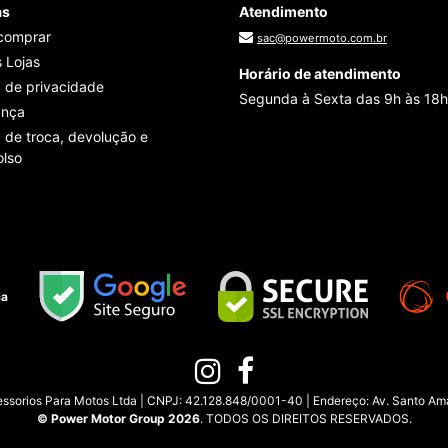
as
Atendimento
comprar
sac@powermoto.com.br
 Lojas
Horário de atendimento
a de privacidade
Segunda à Sexta das 9h às 18h
ança
a de troca, devolução e
lso
ça
sorios Para Motos Ltda | CNPJ: 42.128.848/0001-40 | Endereço: Av. Santo Amar
© Power Motor Group 2026
. TODOS OS DIREITOS RESERVADOS.