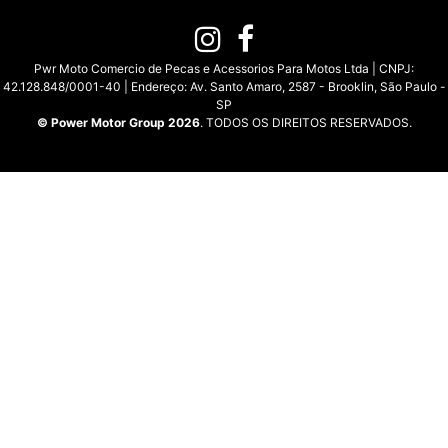
Pwr Moto Comercio de Pecas e Acessorios Para Motos Ltda | CNPJ:
42.128.848/0001-40 | Endereço: Av. Santo Amaro, 2587 - Brooklin, São Paulo -
SP
© Power Motor Group 2026
. TODOS OS DIREITOS RESERVADOS.