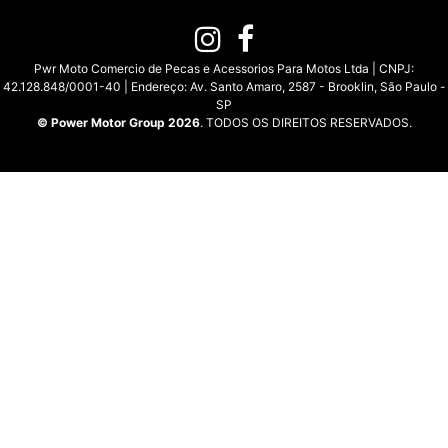
Pwr Moto Comercio de Pecas e Acessorios Para Motos Ltda | CNPJ:
42.128.848/0001-40 | Endereço: Av. Santo Amaro, 2587 - Brooklin, São Paulo -
SP
© Power Motor Group 2026
. TODOS OS DIREITOS RESERVADOS.