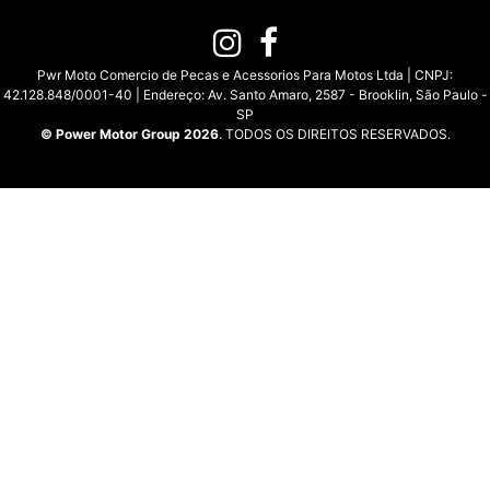
Pwr Moto Comercio de Pecas e Acessorios Para Motos Ltda | CNPJ:
42.128.848/0001-40 | Endereço: Av. Santo Amaro, 2587 - Brooklin, São Paulo -
SP
© Power Motor Group 2026
. TODOS OS DIREITOS RESERVADOS.