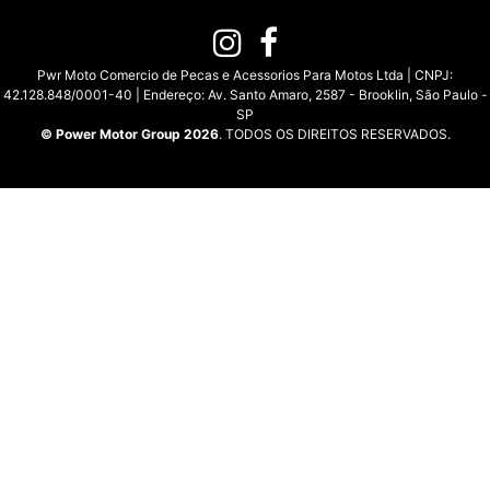
Pwr Moto Comercio de Pecas e Acessorios Para Motos Ltda | CNPJ:
42.128.848/0001-40 | Endereço: Av. Santo Amaro, 2587 - Brooklin, São Paulo -
SP
© Power Motor Group 2026
. TODOS OS DIREITOS RESERVADOS.