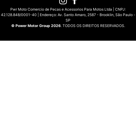
Pwr Moto Comercio de Pecas e Acessorios Para Motos Ltda | CNPJ:
42.128.848/0001-40 | Endereço: Av. Santo Amaro, 2587 - Brooklin, São Paulo -
SP
© Power Motor Group 2026
. TODOS OS DIREITOS RESERVADOS.