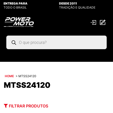
ENTREGA PARA
DESDE 2011
TODO O BRASIL
TRADIÇÃO E QUALIDADE
Pesquisar
produtos
HOME
>
MTSS24120
MTSS24120
FILTRAR PRODUTOS