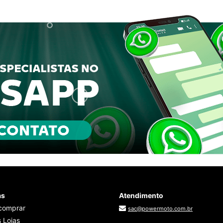
as
Atendimento
comprar
sac@powermoto.com.br
 Lojas