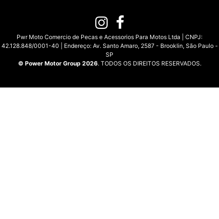
Pwr Moto Comercio de Pecas e Acessorios Para Motos Ltda | CNPJ:
42.128.848/0001-40 | Endereço: Av. Santo Amaro, 2587 - Brooklin, São Paulo -
SP
© Power Motor Group 2026
. TODOS OS DIREITOS RESERVADOS.