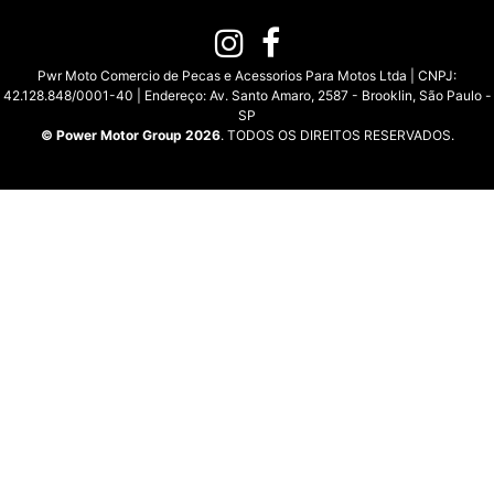
Pwr Moto Comercio de Pecas e Acessorios Para Motos Ltda | CNPJ:
42.128.848/0001-40 | Endereço: Av. Santo Amaro, 2587 - Brooklin, São Paulo -
SP
© Power Motor Group 2026
. TODOS OS DIREITOS RESERVADOS.