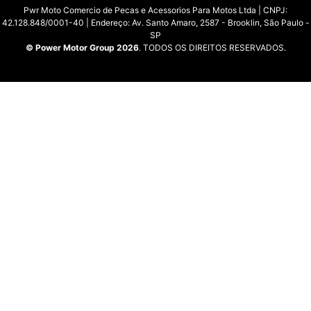
Pwr Moto Comercio de Pecas e Acessorios Para Motos Ltda | CNPJ:
42.128.848/0001-40 | Endereço: Av. Santo Amaro, 2587 - Brooklin, São Paulo -
SP
© Power Motor Group 2026
. TODOS OS DIREITOS RESERVADOS.