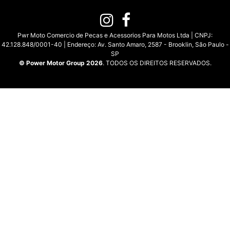
Pwr Moto Comercio de Pecas e Acessorios Para Motos Ltda | CNPJ:
42.128.848/0001-40 | Endereço: Av. Santo Amaro, 2587 - Brooklin, São Paulo -
SP
© Power Motor Group 2026
. TODOS OS DIREITOS RESERVADOS.