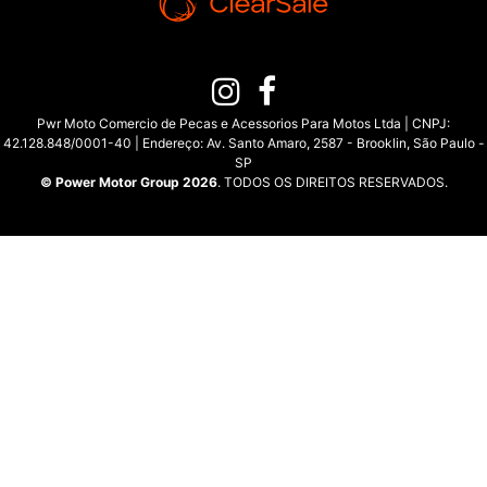
Pwr Moto Comercio de Pecas e Acessorios Para Motos Ltda | CNPJ:
42.128.848/0001-40 | Endereço: Av. Santo Amaro, 2587 - Brooklin, São Paulo -
SP
© Power Motor Group 2026
. TODOS OS DIREITOS RESERVADOS.