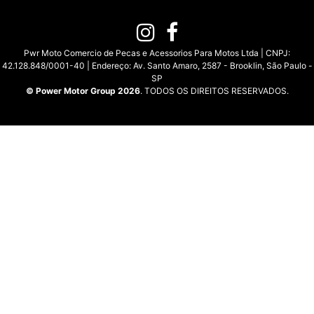
Pwr Moto Comercio de Pecas e Acessorios Para Motos Ltda | CNPJ:
42.128.848/0001-40 | Endereço: Av. Santo Amaro, 2587 - Brooklin, São Paulo -
SP
© Power Motor Group 2026
. TODOS OS DIREITOS RESERVADOS.