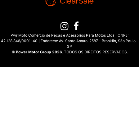
Pwr Moto Comercio de Pecas e Acessorios Para Motos Ltda | CNPJ:
42.128.848/0001-40 | Endereço: Av. Santo Amaro, 2587 - Brooklin, São Paulo -
SP
© Power Motor Group 2026
. TODOS OS DIREITOS RESERVADOS.