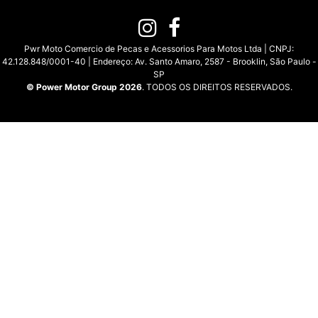
Pwr Moto Comercio de Pecas e Acessorios Para Motos Ltda | CNPJ:
42.128.848/0001-40 | Endereço: Av. Santo Amaro, 2587 - Brooklin, São Paulo -
SP
© Power Motor Group 2026
. TODOS OS DIREITOS RESERVADOS.