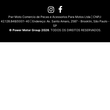
Pwr Moto Comercio de Pecas e Acessorios Para Motos Ltda | CNPJ:
42.128.848/0001-40 | Endereço: Av. Santo Amaro, 2587 - Brooklin, São Paulo -
SP
© Power Motor Group 2026
. TODOS OS DIREITOS RESERVADOS.