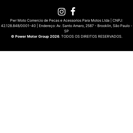
Pwr Moto Comercio de Pecas e Acessorios Para Motos Ltda | CNPJ:
42.128.848/0001-40 | Endereço: Av. Santo Amaro, 2587 - Brooklin, São Paulo -
SP
© Power Motor Group 2026
. TODOS OS DIREITOS RESERVADOS.