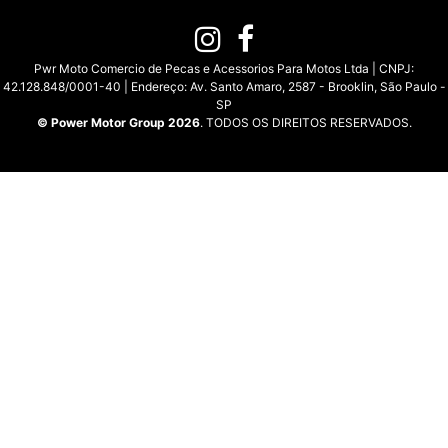
Pwr Moto Comercio de Pecas e Acessorios Para Motos Ltda | CNPJ:
42.128.848/0001-40 | Endereço: Av. Santo Amaro, 2587 - Brooklin, São Paulo -
SP
© Power Motor Group 2026
. TODOS OS DIREITOS RESERVADOS.