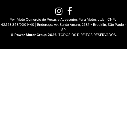
Pwr Moto Comercio de Pecas e Acessorios Para Motos Ltda | CNPJ:
42.128.848/0001-40 | Endereço: Av. Santo Amaro, 2587 - Brooklin, São Paulo -
SP
© Power Motor Group 2026
. TODOS OS DIREITOS RESERVADOS.