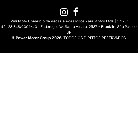
Pwr Moto Comercio de Pecas e Acessorios Para Motos Ltda | CNPJ:
42.128.848/0001-40 | Endereço: Av. Santo Amaro, 2587 - Brooklin, São Paulo -
SP
© Power Motor Group 2026
. TODOS OS DIREITOS RESERVADOS.