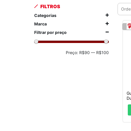
FILTROS
Categorias
Marca
Filtrar por preço
Preço
Preço
Preço:
R$90
—
R$100
mínimo
máximo
Gu
Du