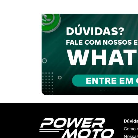
Dúvid
Como 
Nossas