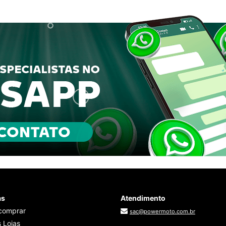
as
Atendimento
comprar
sac@powermoto.com.br
 Lojas