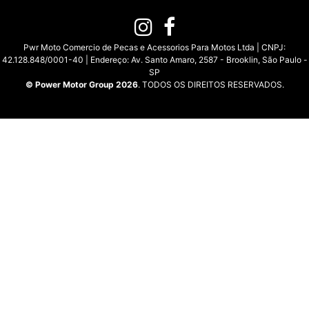
Pwr Moto Comercio de Pecas e Acessorios Para Motos Ltda | CNPJ:
42.128.848/0001-40 | Endereço: Av. Santo Amaro, 2587 - Brooklin, São Paulo -
SP
© Power Motor Group 2026
. TODOS OS DIREITOS RESERVADOS.